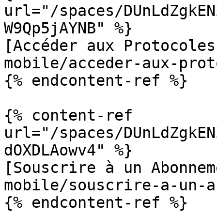
url="/spaces/DUnLdZgkEN
W9Qp5jAYNB" %}

[Accéder aux Protocoles
mobile/acceder-aux-prot
{% endcontent-ref %}

{% content-ref 
url="/spaces/DUnLdZgkEN
dOXDLAowv4" %}

[Souscrire à un Abonnem
mobile/souscrire-a-un-a
{% endcontent-ref %}
