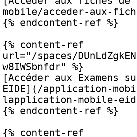
[Accéder aux fiches de 
mobile/acceder-aux-fich
{% endcontent-ref %}

{% content-ref 
url="/spaces/DUnLdZgkEN
w8IWSbnfdr" %}

[Accéder aux Examens su
EIDE](/application-mobi
lapplication-mobile-eid
{% endcontent-ref %}

{% content-ref 